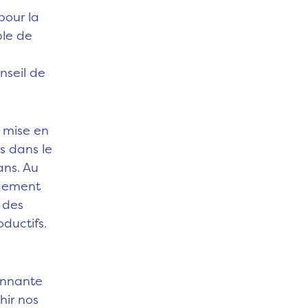
pour la
le de
nseil de
a mise en
 dans le
ans. Au
agement
 des
oductifs.
ionnante
hir nos