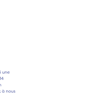
i une
14
n
t à nous