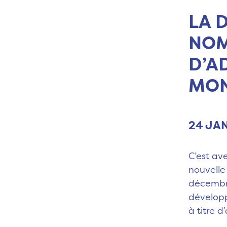
LA 
NOM
D’A
MO
24 JA
C’est av
nouvelle
décembre
développ
à titre d