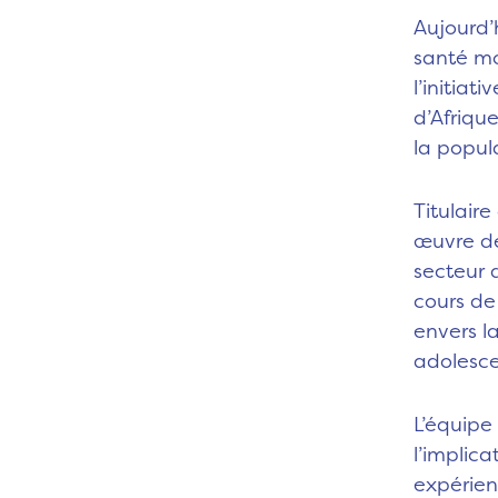
Aujourd’
santé m
l’initia
d’Afriqu
la popul
Titulair
œuvre d
secteur 
cours de
envers l
adolescen
L’équipe
l’implic
expérien