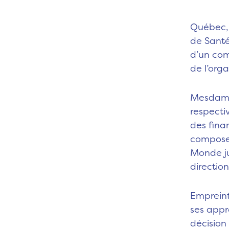
Québec, 
de Sant
d’un com
de l’orga
Mesdames
respectiv
des fina
composer
Monde ju
directio
Empreint
ses appr
décision