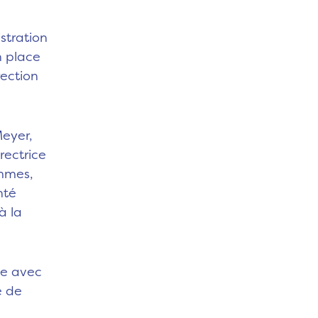
stration
 place
rection
eyer,
rectrice
ammes,
nté
à la
ce avec
e de