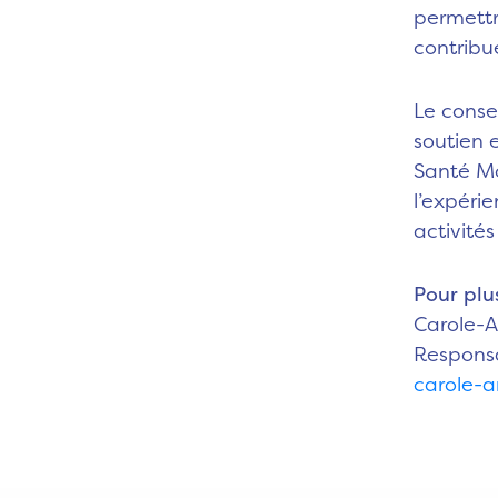
permettr
contribu
Le conse
soutien 
Santé Mo
l’expéri
activités
Pour plu
Carole-
Respons
carole-