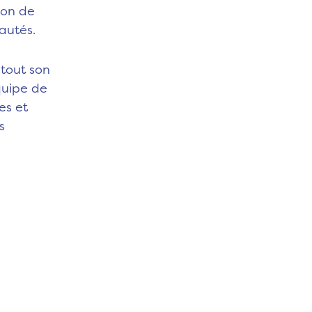
ion de
autés.
 tout son
quipe de
es et
s